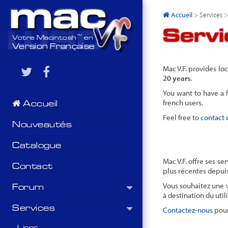
Accueil
> Services >
Servi
™
Votre Macintosh
en
Version Française
Mac V.F. provides lo
20 years
.
You want to have a f
french users.
Accueil
Feel free to
contact 
Nouveautés
Catalogue
Mac V.F. offre ses se
Contact
plus récentes depui
Vous souhaitez une v
Forum
à destination du uti
Services
Contactez-nous
pour