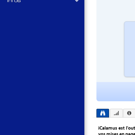
Infos
iCalamus est l'ou
vos mises en page