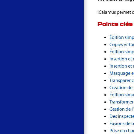
iCalamus permet de
Points clés
Édition simp
Copies virtu
Édition simpl
Insertion et
Insertion et 
Masquage en
Transparenc
Création de
Édition simu
Transformer
Gestion de l
Des inspecte
Fusions de b
Prise en cha