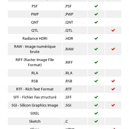
PSF
.PSF
PWP
.PWP
QNT
.QNT
QTL
.QTL
Radiance HDRI
.HDR
RAW - Image numérique
.RAW
brute
RIFF (Raster Image File
.RIFF
Format)
RLA
.RLA
RSB
.RSB
RTF - Rich Text Format
.RTF
SFF - Fichier Fax structuré
.SFF
SGI - Silicon Graphics Image
.SGI
SIXEL
Sketch
.C