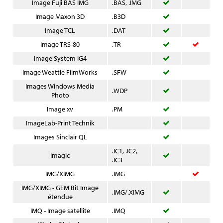
Image Fuji BAS IMG
.BAS, .IMG
Image Maxon 3D
.B3D
Image TCL
.DAT
Image TRS-80
.TR
Image System IG4
Image Weattle FilmWorks
.SFW
Images Windows Media
.WDP
Photo
Image xv
.PM
ImageLab-Print Technik
Images Sinclair QL
.IC1, .IC2,
Imagic
.IC3
IMG/XIMG
.IMG
IMG/XIMG - GEM Bit Image
.IMG/.XIMG
étendue
IMQ - Image satellite
.IMQ