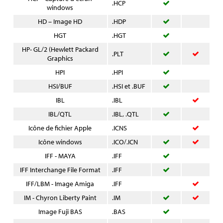
.HCP
windows
HD – Image HD
.HDP
HGT
.HGT
HP- GL/2 (Hewlett Packard
.PLT
Graphics
HPI
.HPI
HSI/BUF
.HSI et .BUF
IBL
.IBL
IBL/QTL
.IBL, .QTL
Icône de fichier Apple
.ICNS
Icône windows
.ICO/.ICN
IFF - MAYA
.IFF
IFF Interchange File Format
.IFF
IFF/LBM - Image Amiga
.IFF
IM - Chyron Liberty Paint
.IM
Image Fuji BAS
.BAS