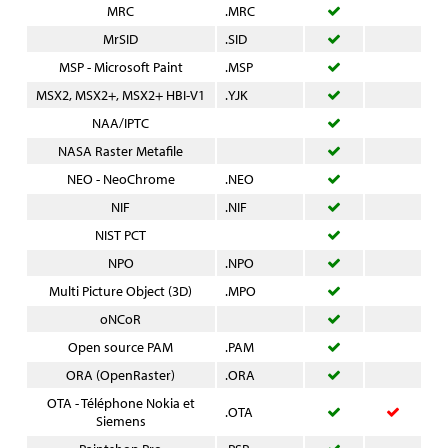
MRC
.MRC
MrSID
.SID
MSP - Microsoft Paint
.MSP
MSX2, MSX2+, MSX2+ HBI-V1
.YJK
NAA/IPTC
NASA Raster Metafile
NEO - NeoChrome
.NEO
NIF
.NIF
NIST PCT
NPO
.NPO
Multi Picture Object (3D)
.MPO
oNCoR
Open source PAM
.PAM
ORA (OpenRaster)
.ORA
OTA - Téléphone Nokia et
.OTA
Siemens