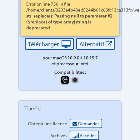
Error on line 756 in file
/home/clients/0203a4b40ed5244b61c63fc13ca313fc/web
str_replace(): Passing null to parameter #2
($replace) of type array|string is
deprecated
Télécharger
Alternatif
pour macOS 10.9.0 à 10.15.7
et processeur Intel
Compatibilités :
Tarifs
Obtenir une licence
Demander
Archives
Accéder