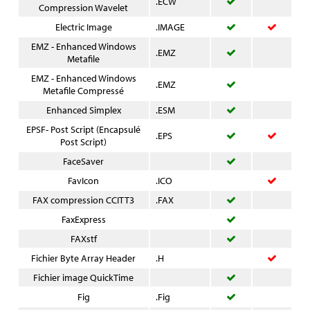
.ECW
Compression Wavelet
Electric Image
.IMAGE
EMZ - Enhanced Windows
.EMZ
Metafile
EMZ - Enhanced Windows
.EMZ
Metafile Compressé
Enhanced Simplex
.ESM
EPSF- Post Script (Encapsulé
.EPS
Post Script)
FaceSaver
FavIcon
.ICO
FAX compression CCITT3
.FAX
FaxExpress
FAXstf
Fichier Byte Array Header
.H
Fichier image QuickTime
Fig
.Fig