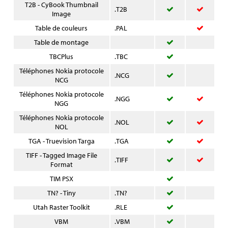
T2B - CyBook Thumbnail
.T2B
Image
Table de couleurs
.PAL
Table de montage
TBCPlus
.TBC
Téléphones Nokia protocole
.NCG
NCG
Téléphones Nokia protocole
.NGG
NGG
Téléphones Nokia protocole
.NOL
NOL
TGA - Truevision Targa
.TGA
TIFF - Tagged Image File
.TIFF
Format
TIM PSX
TN? - Tiny
.TN?
Utah Raster Toolkit
.RLE
VBM
.VBM