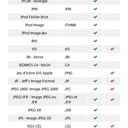
IPLab - Biologie
IPM
.IPM
iPod Fichier Brut
iPod Image
.ITHMB
iPod Image jeu
IRIS
ISS
.ISS
JBI - Xerox
.JBI
JEDMICS C4 - NASA
.C4
Jeu d'icône iOS Apple
.PNG
JIF - Jeff's Image Format
.JIF
JPEG 2000 -Image JPEG 2000
.JP2
JPEG/JFIF - Image JPEG ou
.JPEG et
JFIF
.JFIF
JPEG XR
.JXR
JPS - Image JPEG 3D
.JPS
KiSS CEL
.CEL