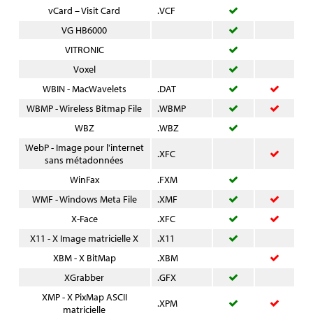
vCard – Visit Card
.VCF
VG HB6000
VITRONIC
Voxel
WBIN - MacWavelets
.DAT
WBMP - Wireless Bitmap File
.WBMP
WBZ
.WBZ
WebP - Image pour l'internet
.XFC
sans métadonnées
WinFax
.FXM
WMF - Windows Meta File
.XMF
X-Face
.XFC
X11 - X Image matricielle X
.X11
XBM - X BitMap
.XBM
XGrabber
.GFX
XMP - X PixMap ASCII
.XPM
matricielle