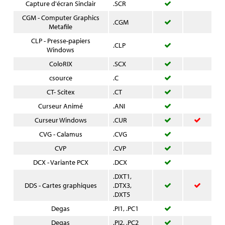
Capture d'écran Sinclair
.SCR
CGM - Computer Graphics
.CGM
Metafile
CLP - Presse-papiers
.CLP
Windows
ColoRIX
.SCX
csource
.C
CT- Scitex
.CT
Curseur Animé
.ANI
Curseur Windows
.CUR
CVG - Calamus
.CVG
CVP
.CVP
DCX - Variante PCX
.DCX
.DXT1,
DDS - Cartes graphiques
.DTX3,
.DXT5
Degas
.PI1, .PC1
Degas
.PI2, .PC2