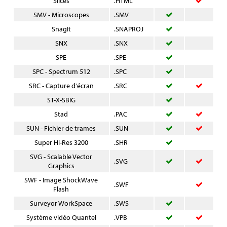
Slices
.HTML
SMV - Microscopes
.SMV
SnagIt
.SNAPROJ
SNX
.SNX
SPE
.SPE
SPC - Spectrum 512
.SPC
SRC - Capture d'écran
.SRC
ST-X-SBIG
Stad
.PAC
SUN - Fichier de trames
.SUN
Super Hi-Res 3200
.SHR
SVG - Scalable Vector
.SVG
Graphics
SWF - Image ShockWave
.SWF
Flash
Surveyor WorkSpace
.SWS
Système vidéo Quantel
.VPB