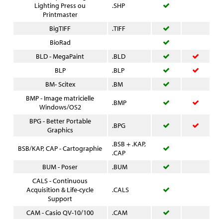
Lighting Press ou
.SHP
Printmaster
BigTIFF
.TIFF
BioRad
BLD - MegaPaint
.BLD
BLP
.BLP
BM- Scitex
.BM
BMP - Image matricielle
.BMP
Windows/OS2
BPG - Better Portable
.BPG
Graphics
.BSB + .KAP,
BSB/KAP, CAP - Cartographie
.CAP
BUM - Poser
.BUM
CALS - Continuous
Acquisition & Life-cycle
.CALS
Support
CAM - Casio QV-10/100
.CAM