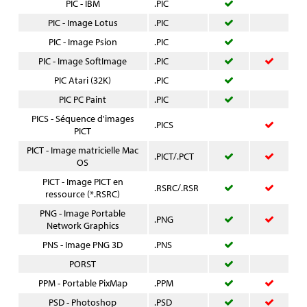
PIC - IBM
.PIC
PIC - Image Lotus
.PIC
PIC - Image Psion
.PIC
PIC - Image SoftImage
.PIC
PIC Atari (32K)
.PIC
PIC PC Paint
.PIC
PICS - Séquence d'images
.PICS
PICT
PICT - Image matricielle Mac
.PICT/.PCT
OS
PICT - Image PICT en
.RSRC/.RSR
ressource (*.RSRC)
PNG - Image Portable
.PNG
Network Graphics
PNS - Image PNG 3D
.PNS
PORST
PPM - Portable PixMap
.PPM
PSD - Photoshop
.PSD