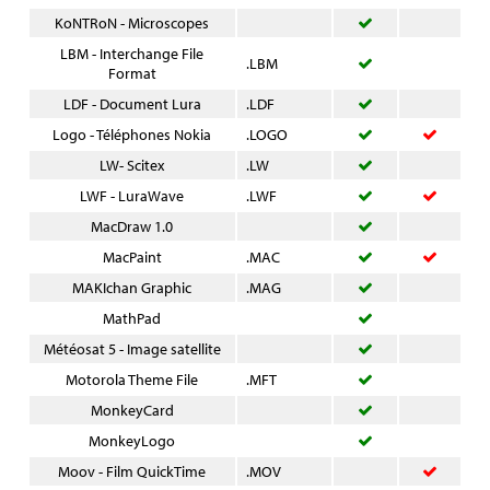
KoNTRoN - Microscopes
LBM - Interchange File
.LBM
Format
LDF - Document Lura
.LDF
Logo - Téléphones Nokia
.LOGO
LW- Scitex
.LW
LWF - LuraWave
.LWF
MacDraw 1.0
MacPaint
.MAC
MAKIchan Graphic
.MAG
MathPad
Météosat 5 - Image satellite
Motorola Theme File
.MFT
MonkeyCard
MonkeyLogo
Moov - Film QuickTime
.MOV