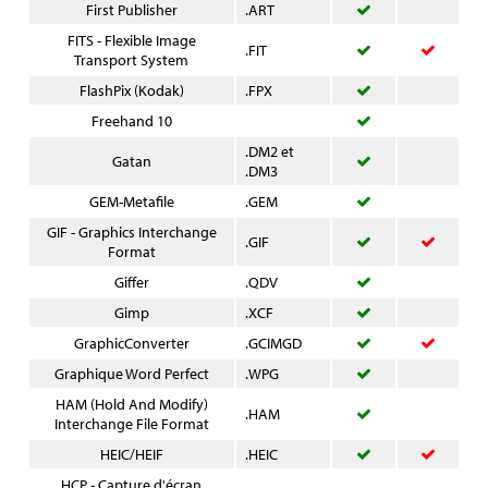
First Publisher
.ART
FITS - Flexible Image
.FIT
Transport System
FlashPix (Kodak)
.FPX
Freehand 10
.DM2 et
Gatan
.DM3
GEM-Metafile
.GEM
GIF - Graphics Interchange
.GIF
Format
Giffer
.QDV
Gimp
.XCF
GraphicConverter
.GCIMGD
Graphique Word Perfect
.WPG
HAM (Hold And Modify)
.HAM
Interchange File Format
HEIC/HEIF
.HEIC
HCP - Capture d'écran