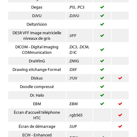
Degas
.PI3, .PC3
DJVU
.DJVU
DeltaVision
DESR VFF Image matricielle
.VFF
niveaux de gris
DICOM - Digital Imaging
.DC3, .DCM,
COMmunication
.D IC
DraWinG
.DWG
Drawing eXchange Format
.DXF
Diskus
.YUV
Doodle compressé
Dr. Halo
EBM
.EBM
Écran d'accueil téléphone
.rgb565
HTC
Écran de démarrage
.SUP
ECW - Enhanced