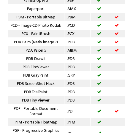
Paintshop Pro
.PSP
Paperport
.MAX
PBM - Portable BitMap
.PBM
PCD - Image CD Photo Kodak
.PCD
PCX - PaintBrush
.PCX
PDA Palm (Nativ image ?)
.PDB
PDA Psion 5
.MBM
PDB DrawIt
.PDB
PDB FireViewer
.PDB
PDB GrayPaint
.GRP
PDB ScreenShot Hack
.PDB
PDB TealPaint
.PDB
PDB Tiny Viewer
.PDB
PDF - Portable Document
.PDF
Format
PFM - Portable FloatMap
.PFM
PGF - Progressive Graphics
.PGF